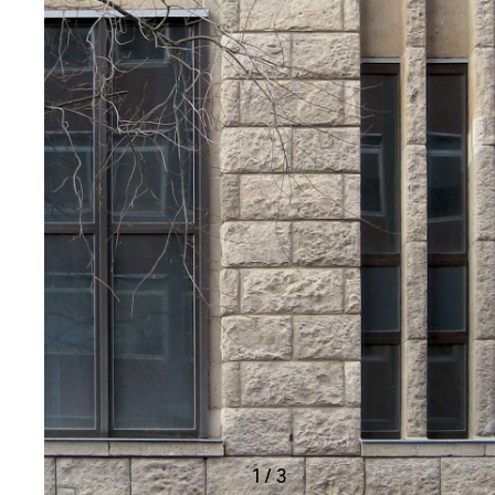
1
/
3